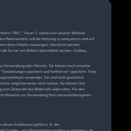
arantie
di digital services
yAudi
nern ("Wir", "Unser"), nutzen auf unserer Website
 den Datenverkehr und die Nutzung zu analysieren und auf
hnen diese Inhalte anzuzeigen. Hierdurch werden
die Server von Dritten übermittelt werden. Cookies,
 zur Verwendung aller Dienste. Sie können auch einzelne
f "Einstellungen speichern und fortfahren" speichern. Falls
nagementtool) verwendet. Sie sind nicht gesetzlich
Dienste möglicherweise nicht nutzen. Sie können Ihre
ng zum Zeitpunkt des Widerrufs widerrufen. Für den
nkrete Hinweise zur Verwendung Ihrer personenbezogenen
 diesen Funktionen gehört z. B. der
det Cookies, um Informationen darüber zu speichern, ob