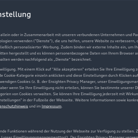
Gebrauchtwagen
G
nstellung
Finanzierung
Au
Aktionen & Angebote
m
, allein oder in Zusammenarbeit mit unseren verbundenen Unternehmen und Part
Geschäftskunden
nologien verwenden ("Dienste"), die uns helfen, unsere Website zu verbessern,
hließlich personalisierter Werbung. Zudem binden wir externe Inhalte ein, um I
tten hergestellt und es können personenbezogene Daten von Ihrem Browser an 
Über Audi
halten werden nachfolgend als „Dienste“ bezeichnet.
illigung. Mit einem Klick auf "Alle akzeptieren" erteilen Sie Ihre Einwilligung
Unternehmen
ede Cookie-Kategorie einzeln anklicken und diese Einstellungen durch Klicken au
twendigen Cookies (z. B. der Ensighten Privacy Manager, unser Einwilligungsma
Karriere
 aber wenn Sie Ihre Einwilligung nicht erteilen, können Sie bestimmte unserer 
orien von Cookies verwalten. Sie können Ihre Einwilligung jederzeit mit Wirku
Investor Relations
-Einstellungen" in der Fußzeile der Webseite. Weitere Informationen sowie ko
enschutzhinweis
und im
Impressum
.
Presse & Media Center
Datenschutz
Audi erleben
de Funktionen während der Nutzung der Webseite zur Verfügung zu stellen. Zu
 (unser Einwilligungsmanagementtool). Der Ensighten Privacy Manager verwen