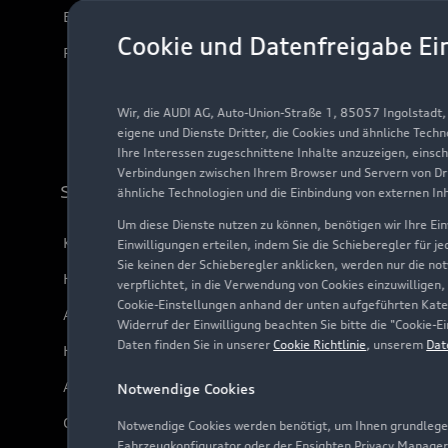
Elektromodelle
Cookie und Datenfreigabe Ei
Plug-in-Hybride
Wir, die AUDI AG, Auto-Union-Straße 1, 85057 Ingolstadt
eigene und Dienste Dritter, die Cookies und ähnliche Tech
Ihre Interessen zugeschnittene Inhalte anzuzeigen, einsc
Verbindungen zwischen Ihrem Browser und Servern von Dri
Support
ähnliche Technologien und die Einbindung von externen In
Um diese Dienste nutzen zu können, benötigen wir Ihre Einw
Kundenservice
Einwilligungen erteilen, indem Sie die Schieberegler für j
Sie keinen der Schieberegler anklicken, werden nur die no
Händlersuche
verpflichtet, in die Verwendung von Cookies einzuwilligen,
Cookie-Einstellungen anhand der unten aufgeführten Kateg
Audi Code
Widerruf der Einwilligung beachten Sie bitte die "Cookie
Daten finden Sie in unserer
Cookie Richtlinie
, unserem
Dat
Häufige Fragen (FAQ)
Audi Online Beratung
Notwendige Cookies
Online-Terminvereinbarung
Notwendige Cookies werden benötigt, um Ihnen grundlegen
Fahrzeugkonfigurator oder der Ensighten Privacy Manager