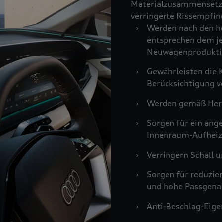
Materialzusammensetzu
verringerte Rissempfind
›
Werden nach den ho
entsprechen dem je
Neuwagenprodukti
›
Gewährleisten die K
Berücksichtigung v
›
Werden gemäß Hers
›
Sorgen für ein an
Innenraum-Aufheiz
›
Verringern Schall u
›
Sorgen für reduzie
und hohe Passgenau
›
Anti-Beschlag-Eigen