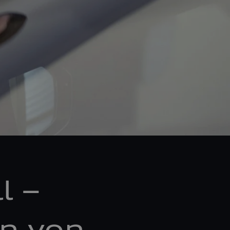
l –
n von