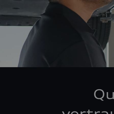
Qu
vertra