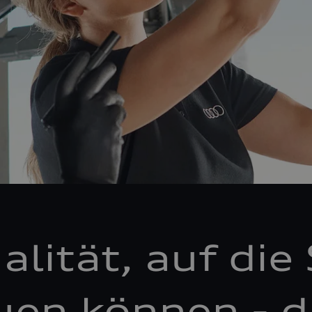
alität, auf die 
uen können - d